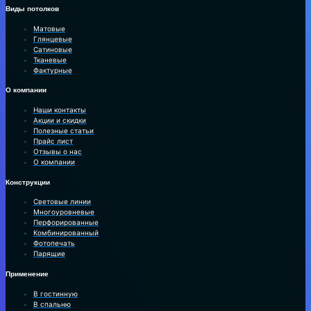
Виды потолков
Матовые
Глянцевые
Сатиновые
Тканевые
Фактурные
О компании
Наши контакты
Акции и скидки
Полезные статьи
Прайс лист
Отзывы о нас
О компании
Конструкции
Световые линии
Многоуровневые
Перфорированные
Комбинированный
Фотопечать
Парящие
Применение
В гостинную
В спальню