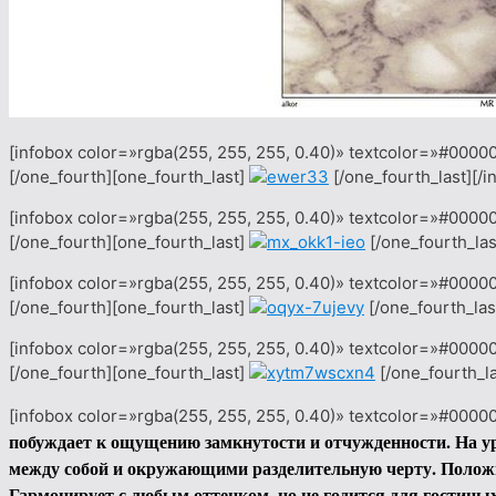
[infobox color=»rgba(255, 255, 255, 0.40)» textcolor=»#0000
[/one_fourth][one_fourth_last]
[/one_fourth_last][/i
[infobox color=»rgba(255, 255, 255, 0.40)» textcolor=»#0000
[/one_fourth][one_fourth_last]
[/one_fourth_las
[infobox color=»rgba(255, 255, 255, 0.40)» textcolor=»#0000
[/one_fourth][one_fourth_last]
[/one_fourth_las
[infobox color=»rgba(255, 255, 255, 0.40)» textcolor=»#0000
[/one_fourth][one_fourth_last]
[/one_fourth_la
[infobox color=»rgba(255, 255, 255, 0.40)» textcolor=»#00000
побуждает к ощущению замкнутости и отчужденности. На ур
между собой и окружающими разделительную черту.
Положи
Гармонирует с любым оттенком, но не годится для гостиных