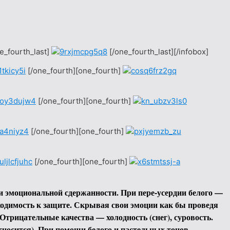
e_fourth_last]
[/one_fourth_last][/infobox]
[/one_fourth][one_fourth]
[/one_fourth][one_fourth]
[/one_fourth][one_fourth]
[/one_fourth][one_fourth]
и эмоциональной сдержанности. При пере-усердии белого —
ходимость к защите. Скрывая свои эмоции как бы проведя
Отрицательные качества — холодность (снег), суровость.
относится). При помощи белого и пастельных тонов