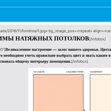
oads/2016/11/fondnoel1.jpg» bg_image_pos=»repeat» align=»cen
АММЫ НАТЯЖНЫХ ПОТОЛКОВ
[/infobox]
Великолепное настроение — залог нашего здоровья. Цвета
0″]
о необходимо уметь правильно выбрать цвет и знать каким в
ствовать общему интерьеру помещения.
[/infobox]