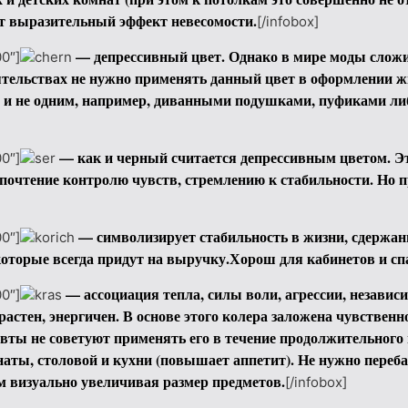
ёт выразительный эффект невесомости.
[/infobox]
— депрессивный цвет. Однако в мире моды сложи
0″]
оятельствах не нужно применять данный цвет в оформлении ж
ом и не одним, например, диванными подушками, пуфиками ли
— как и черный считается депрессивным цветом. Эт
0″]
почтение контролю чувств, стремлению к стабильности. Но 
— символизирует стабильность в жизни, сдержан
0″]
которые всегда придут на выручку.Хорош для кабинетов и сп
— ассоциация тепла, силы воли, агрессии, независ
0″]
стен, энергичен. В основе этого колера заложена чувственн
вты не советуют применять его в течение продолжительного
наты, столовой и кухни (повышает аппетит). Не нужно пере
м визуально увеличивая размер предметов.
[/infobox]