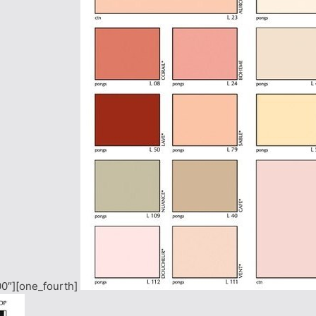
00″][one_fourth]