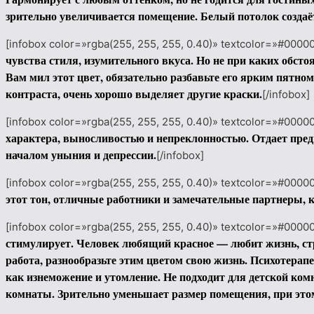
зрительно увеличивается помещение. Белый потолок созда
[infobox color=»rgba(255, 255, 255, 0.40)» textcolor=»#00000
чувства стиля, изумительного вкуса. Но не при каких обст
Вам мил этот цвет, обязательно разбавьте его ярким пятн
контраста, очень хорошо выделяет другие краски.
[/infobox]
[infobox color=»rgba(255, 255, 255, 0.40)» textcolor=»#00000
характера, выносливостью и непреклонностью. Отдает пред
началом уныния и депрессии.
[/infobox]
[infobox color=»rgba(255, 255, 255, 0.40)» textcolor=»#00000
этот тон, отличные работники и замечательные партнеры, 
[infobox color=»rgba(255, 255, 255, 0.40)» textcolor=»#00000
стимулирует. Человек любящий красное — любит жизнь, стра
работа, разнообразьте этим цветом свою жизнь.
Психотерапе
как изнеможение и утомление.
Не подходит для детской ком
комнаты.
Зрительно уменьшает размер помещения, при это