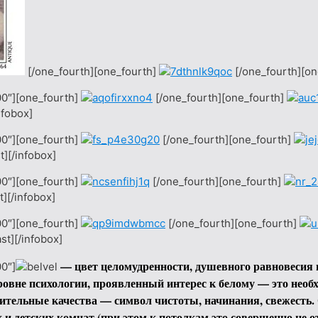
[/one_fourth][one_fourth]
[/one_fourth][on
00″][one_fourth]
[/one_fourth][one_fourth]
nfobox]
00″][one_fourth]
[/one_fourth][one_fourth]
t][/infobox]
00″][one_fourth]
[/one_fourth][one_fourth]
t][/infobox]
00″][one_fourth]
[/one_fourth][one_fourth]
st][/infobox]
— цвет целомудренности, душевного равновесия 
0″]
овне психологии, проявленный интерес к белому — это необ
тельные качества — символ чистоты, начинания, свежесть.
 и детских комнат (при этом к потолкам это совершенно не 